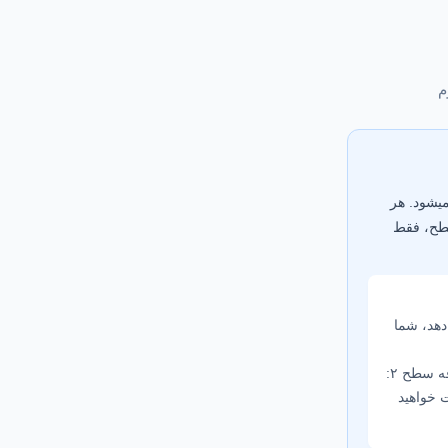
یشود. هر
سطح، فقط
برسد (تعرفه سطح ۲:
ت خواهید